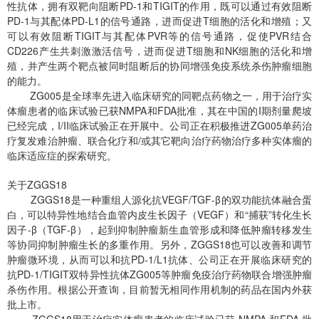
性抗体，拥有双靶向阻断PD-1和TIGIT的作用，既可以通过有效阻断
PD-1与其配体PD-L1的信号通路，进而促进T细胞的活化和增殖；又
可以有效阻断TIGIT与其配体PVR等的信号通路，促使PVR结合
CD226产生共刺激激活信号，进而促进T细胞和NK细胞的活化和增
殖，并产生两个靶点被同时阻断后的协同增强免疫系统杀伤肿瘤细胞
的能力。
ZG005是全球率先进入临床研究的同靶点药物之一，用于治疗实
体瘤患者的临床试验已获NMPA和FDA批准，其在中国的I期剂量爬坡
已经完成，I/II临床试验正在开展中。公司正在积极推进ZG005单药治
疗复发难治肿瘤、联合化疗和/或其它靶向治疗药物治疗多种实体瘤的
临床适应症的探索研究。
关于ZGGS18
ZGGS18是一种重组人源化抗VEGF/TGF-β的双功能抗体融合蛋
白，可以特异性地结合血管内皮生长因子（VEGF）和“捕获”转化生长
因子-β（TGF-β），起到抑制肿瘤新生血管形成和降低肿瘤转移发生
等协同抑制肿瘤生长的多重作用。另外，ZGGS18也可以改善和调节
肿瘤微环境，从而可以和抗PD-1/L1抗体、公司正在开展临床研究的
抗PD-1/TIGIT双特异性抗体ZG005等肿瘤免疫治疗药物联合增强肿瘤
杀伤作用。根据公开查询，目前暂无相同作用机制的药品在国内外获
批上市。
ZGGS18用于治疗实体瘤患者的临床试验已获 NMPA 和FDA 批