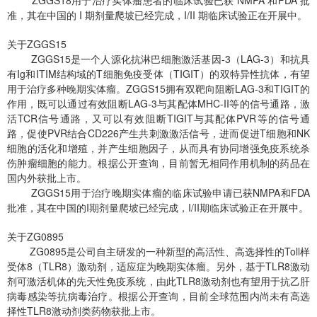
准，其在中国的 I 期剂量爬坡已经完成，I/II 期临床试验正在开展中。
关于ZGGS15
ZGGS15是一个人源化抗淋巴细胞激活基因-3（LAG-3）和抗具
有Ig和ITIM结构域的T细胞免疫受体（TIGIT）的双特异性抗体，有望
用于治疗多种晚期实体瘤。ZGGS15拥有双靶向阻断LAG-3和TIGIT的
作用，既可以通过有效阻断LAG-3与其配体MHC-II等的信号通路，激
活TCR信号通路，又可以有效阻断TIGIT与其配体PVR等的信号通
路，促使PVR结合CD226产生共刺激激活信号，进而促进T细胞和NK
细胞的活化和增殖，并产生细胞因子，从而具有协同增强免疫系统杀
伤肿瘤细胞的能力。根据公开查询，目前暂无相同作用机制的药品在
国内外获批上市。
ZGGS15用于治疗晚期实体瘤的临床试验申请已获NMPA和FDA
批准，其在中国的I期剂量爬坡已经完成，I/II期临床试验正在开展中。
关于ZG0895
ZG0895是公司自主研发的一种新型的高活性、高选择性的Toll样
受体8（TLR8）激动剂，适应症为晚期实体瘤。另外，基于TLR8激动
剂可激活机体的先天性免疫系统，由此TLR8激动剂也有望用于抗乙肝
病毒感染等抗病毒治疗。根据公开查询，目前全球范围内尚未有高选
择性TLR8激动剂类药物获批上市。