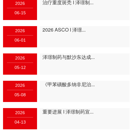
治疗重度斑秃 I 泽璟制...
2026
06-15
2026 ASCO I 泽璟...
2026
06-01
泽璟制药与默沙东达成...
2026
05-12
《甲苯磺酸多纳非尼治...
2026
05-08
重要进展 I 泽璟制药宣...
2026
04-13