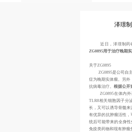
泽璟制
近日，泽璟制药收到
ZG0895用于治疗晚
关于ZG0895
ZG0895是公司自主
症为晚期实体瘤。另外，
抗病毒治疗。
根据公开
ZG0895在体内外
TLR8相关细胞因子
长，又可以诱导骨髓来源
有优异的抗肿瘤活性，
统后可能带来的全身性
免疫类药物和现有肿瘤