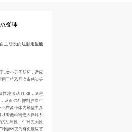
PA受理
自主研发的
注射用盐酸
属于1类小分子新药，适应
有望用于抗乙肝病毒感染等
性地激动TLR8，刺激
能，从而强烈抑制肿瘤生
895在多种体内模型中具
可以降低药物进入循环系
御的互补性，针对先天性
”肿瘤转变为有免疫应答