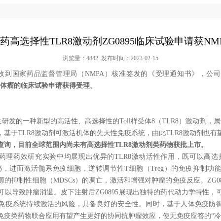
药高选择性TLR8激动剂ZG0895临床试验申请获NM
浏览量：4842 发布时间：2023-02-15
国家药品监督管理局（NMPA）核准签发的《受理通知书》，公司
期实体瘤的临床试验申请获得受理。
研发的一种新型的高活性、高选择性的Toll样受体8（TLR8）激动剂，
基于TLR8激动剂可激活机体的先天性免疫系统，由此TLR8激动剂也
查询，目前全球范围内尚未有高选择性TLR8激动剂类药物获批上市。
药理药效研究实验中均展现出优异的TLR8激动活性作用，既可以高选择
分泌，进而激活髓系免疫细胞，逆转调节性T细胞（Treg）的免疫抑制功
的抑制性细胞（MDSCs）的凋亡，激活和增强对肿瘤的免疫反应。ZG0
可以导致肿瘤消退。皮下注射后ZG0895展现出独特的药代动力学特性，
免疫系统持续激活的风险，具备良好的安全性。同时，基于人体免疫防
免疫类药物联合应用有望产生更好的协同抗肿瘤效应，使无免疫应答的“冷