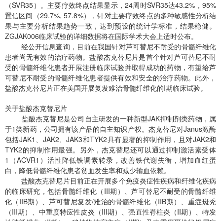
（SVR35）。主要疗效终点结果显示，24周时SVR35达43.2%，95%
置信区间（29.7%, 57.8%），针对主要疗效终点的多种敏感性分析结
果与主要分析结果趋势一致，达到预设的统计学标准，结果稳健。
ZGJAK006临床试验的详细数据将在国际学术大会上适时公布。
经公开信息查询，目前在我国针对芦可替尼不耐受的骨髓纤维化
患者尚无有效的治疗药物。盐酸杰克替尼片是首个针对芦可替尼不耐
受的骨髓纤维化患者开展注册临床试验并取得成功的药物，有望给芦
可替尼不耐受的骨髓纤维化患者提供有效和安全的治疗药物。此外，
盐酸杰克替尼片正在美国开展复发难治骨髓纤维化的I期临床试验。
关于盐酸杰克替尼片
盐酸杰克替尼是公司自主研发的一种新型JAK抑制剂类药物，属
于1类新药，公司拥有该产品的自主知识产权。杰克替尼对Janus激酶
包括JAK1、JAK2、JAK3和TYK2具有显著的抑制作用，且对JAK2和
TYK2的抑制作用最强。另外，杰克替尼还可以通过抑制激活素受体
1（ACVR1）活性降低铁调素转录，改善铁代谢失衡，增加血红蛋
白，降低骨髓纤维化患者贫血发生率和减少输血依赖。
盐酸杰克替尼片目前正在开展多个免疫炎症性疾病和纤维化疾病
的临床研究，包括骨髓纤维化（III期）、芦可替尼不耐受的骨髓纤维
化（IIB期）、芦可替尼复发/难治的骨髓纤维化（IIB期）、重症斑秃
（III期）、中重度特应性皮炎（III期）、强直性脊柱炎（II期）、特发