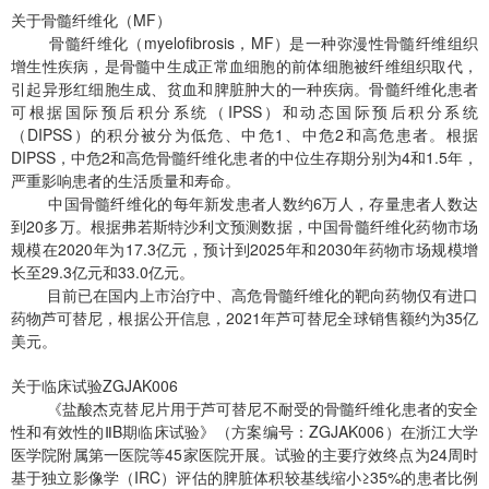
关于骨髓纤维化（MF）
骨髓纤维化（myelofibrosis，MF）是一种弥漫性骨髓纤维组织
增生性疾病，是骨髓中生成正常血细胞的前体细胞被纤维组织取代，
引起异形红细胞生成、贫血和脾脏肿大的一种疾病。骨髓纤维化患者
可根据国际预后积分系统（IPSS）和动态国际预后积分系统
（DIPSS）的积分被分为低危、中危1、中危2和高危患者。根据
DIPSS，中危2和高危骨髓纤维化患者的中位生存期分别为4和1.5年，
严重影响患者的生活质量和寿命。
中国骨髓纤维化的每年新发患者人数约6万人，存量患者人数达
到20多万。根据弗若斯特沙利文预测数据，中国骨髓纤维化药物市场
规模在2020年为17.3亿元，预计到2025年和2030年药物市场规模增
长至29.3亿元和33.0亿元。
目前已在国内上市治疗中、高危骨髓纤维化的靶向药物仅有进口
药物芦可替尼，根据公开信息，2021年芦可替尼全球销售额约为35亿
美元。
关于临床试验ZGJAK006
《盐酸杰克替尼片用于芦可替尼不耐受的骨髓纤维化患者的安全
性和有效性的ⅡB期临床试验》（方案编号：ZGJAK006）在浙江大学
医学院附属第一医院等45家医院开展。试验的主要疗效终点为24周时
基于独立影像学（IRC）评估的脾脏体积较基线缩小≥35%的患者比例